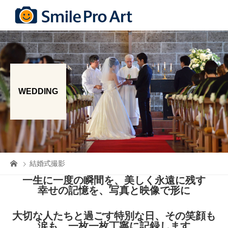
WEDDING
結婚式撮影
一生に一度の瞬間を、美しく永遠に残す
幸せの記憶を、写真と映像で形に
大切な人たちと過ごす特別な日、その笑顔も
涙も、一枚一枚丁寧に記録します