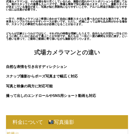
式場カメラマンは、その会場を知り尽くしているため、撮影の流れやベストポジションを把握してお
り、進行スタッフとの連携もスムーズです。準備も簡単で安心感があります。ただし、撮影スタイル
が決まっている場合が多く、写真が似た雰囲気になりやすいことや、アルバム料金が高額になりやす
い点には注意が必要です。
一方で、外部カメラマンはご希望に合わせて自由に撮影スタイルを選べるのが大きな魅力です。料金
体系もシンプルでわかりやすいケースが多いです。ただし、式場によっては持ち込み料がかかる場合
や、スタッフとの事前打ち合わせが必要になることがあります。
どちらが正解というわけではなく、それぞれの特徴を理解したうえで、自分たちの大切な一日をどの
ように残したいかに合わせて選ぶことが大切です。私たちは「一生に一度の瞬間を大切に残す」とい
う想いを持って、ご新郎ご新婦に寄り添いながら撮影を行っています。
式場カメラマンとの違い
自然な表情を引き出すディレクション
スナップ撮影からポーズ写真まで幅広く対応
写真と映像の両方に対応可能
撮って出しのエンドロールやSNS用ショート動画も対応
料金について
写真撮影
前撮り