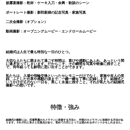
披露宴撮影：乾杯・ケーキ入刀・余興・歓談のシーン
ポートレート撮影：新郎新婦の記念写真・家族写真
二次会撮影（オプション）
動画撮影：オープニングムービー・エンドロールムービー
結婚式は人生で最も特別な一日のひとつ。
大切な人たちに囲まれて過ごす時間は、喜びや感動にあふれ、あっという間
に過ぎ去ってしまいます。だからこそ、その瞬間を写真や映像に残すこと
で、何年経っても鮮明に思い出すことができます。
私たちは、入場や指輪交換といったセレモニーだけでなく、家族や友人の笑
顔、ふとした仕草や感動の涙まで、一瞬一瞬を丁寧に記録します。結婚式と
いうかけがえのない一日を、美しく永遠に残すこと。それが私たちの結婚式
撮影への想いです。
特徴・強み
結婚式の撮影には、式場専属のカメラマンに依頼する方法と、外部のカメラマンに依頼する方法があ
ります。それぞれに良さと注意点があり、初めての方にとっては迷われるポイントかもしれません。