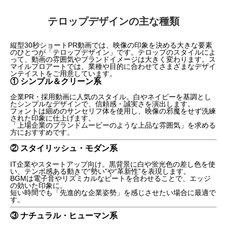
テロップデザインの主な種類
縦型30秒ショートPR動画では、映像の印象を決める大きな要素
のひとつが「テロップデザイン」です。テロップのスタイルによ
って、動画の雰囲気やブランドイメージは大きく変わります。ス
マイルプロアートでは、業種や目的に合わせてさまざまなデザイ
ンテイストをご用意しています。
① シンプル＆クリーン系
企業PR・採用動画に人気のスタイル。白やネイビーを基調とし
たシンプルなデザインで、信頼感・誠実さを演出します。
フォントは細めのサンセリフ体を使用し、映像の邪魔をせず洗練
された印象に仕上げます。
「上場企業のブランドムービーのような上品な雰囲気」を求める
方におすすめです。
② スタイリッシュ・モダン系
IT企業やスタートアップ向け。黒背景に白や蛍光色の差し色を使
い、テンポ感ある動きで“勢い”や“革新性”を表現します。
BGMは電子音やリズミカルなビートを合わせることで、エッジ
の効いた印象に。
短い時間でも「先進的な企業姿勢」を感じさせたい場合に最適で
す。
③ ナチュラル・ヒューマン系