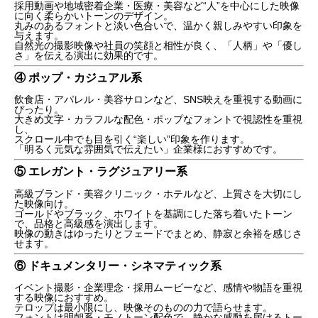
採用動画や地域密着企業・医療・美容など“人”を中心にした映像
に向く柔らかいトーンのデザイン。
丸みのあるフォントと淡い色合いで、温かく親しみやすい印象を
与えます。
自然光の撮影映像や社員の笑顔と相性が良く、「人柄」や「優し
さ」を伝える演出に効果的です。
④ ポップ・カジュアル系
飲食店・アパレル・美容サロンなど、SNS映えを重視する動画に
ぴったり。
大きめ文字・カラフルな配色・ポップなフォントで視認性を重視
し、
スクロール中でも目を引く“楽しい”印象を作ります。
「明るく元気な雰囲気で伝えたい」企業様におすすめです。
⑤ エレガント・ラグジュアリー系
高級ブランド・美容クリニック・ホテルなど、上質さを大切にし
た映像向け。
ゴールドやブラック、ホワイトを基調にした落ち着いたトーン
で、品格と高級感を演出します。
映像の動きはゆったりとフェードでまとめ、静寂と余裕を感じさ
せます。
⑥ ドキュメンタリー・シネマティック系
イベント撮影・企業理念・採用ムービーなど、感情や物語を重視
する映像におすすめ。
テロップは最小限にし、映像そのものの力で語らせます。
フォントは明朝系・モノトーン配色で、静かな感動を届けるトー