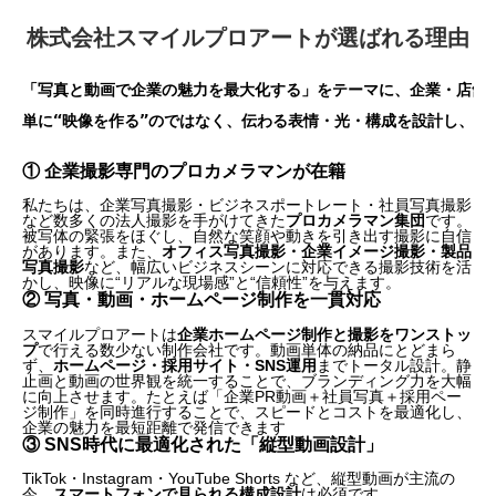
株式会社スマイルプロアートが選ばれる理由
「写真と動画で企業の魅力を最大化する」をテーマに、
企業・店舗
単に“映像を作る”のではなく、伝わる表情・光・構成を設計し、
短
①
企業撮影専門のプロカメラマンが在籍
私たちは、企業写真撮影・ビジネスポートレート・社員写真撮影
など数多くの法人撮影を手がけてきた
プロカメラマン集団
です。
被写体の緊張をほぐし、自然な笑顔や動きを引き出す撮影に自信
があります。
また、
オフィス写真撮影・企業イメージ撮影・製品
写真撮影
など、
幅広いビジネスシーンに対応できる撮影技術を活
かし、映像に“リアルな現場感”と“信頼性”を与えます。
② 写真・動画・ホームページ制作を一貫対応
スマイルプロアートは
企業ホームページ制作と撮影をワンストッ
プ
で行える数少ない制作会社です。動画単体の納品にとどまら
ず、
ホームページ・採用サイト・SNS運用
までトータル設計。静
止画と動画の世界観を統一することで、ブランディング力を大幅
に向上させます。たとえば「企業PR動画＋社員写真＋採用ペー
ジ制作」を同時進行することで、スピードとコストを最適化し、
企業の魅力を最短距離で発信できます
③ SNS時代に最適化された「縦型動画設計」
TikTok・Instagram・YouTube Shorts など、縦型動画が主流の
今、
スマートフォンで見られる構成設計
は必須です。