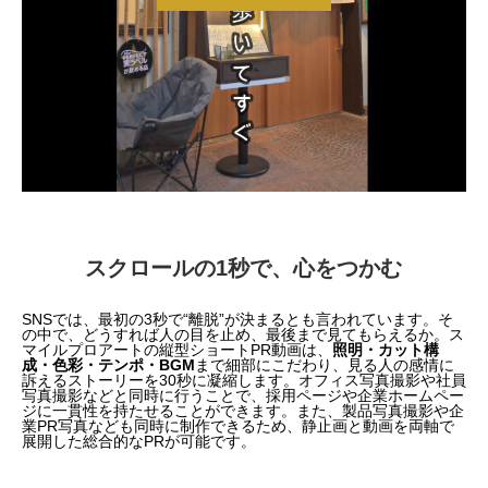
スクロールの1秒で、心をつかむ
SNSでは、最初の3秒で“離脱”が決まるとも言われています。そ
の中で、どうすれば人の目を止め、最後まで見てもらえるか。ス
マイルプロアートの縦型ショートPR動画は、
照明・カット構
成・色彩・テンポ・BGM
まで細部にこだわり、
見る人の感情に
訴えるストーリーを30秒に凝縮します。オフィス写真撮影や社員
写真撮影などと同時に行うことで、採用ページや企業ホームペー
ジに一貫性を持たせることができます。また、製品写真撮影や企
業PR写真なども同時に制作できるため、静止画と動画を両軸で
展開した総合的なPRが可能です。