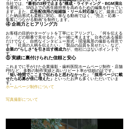
当社では、
“最初の3秒で止まる”構成・ライティング・BGM演出
を重視し、
SNS上での再生維持率を高めるための編集を行ってい
ます。また、
広告配信用の短縮版・リール対応版
など、媒体に応
じた納品形式も柔軟に対応。単なる動画ではく、“売上・応募・
集客につながる動画”を制作します。
④ 企画力とヒアリング力
お客様の目的やターゲットを丁寧にヒアリングし、「何を伝える
か」「どの順番で見せるか」を一緒に考えます。台本のある撮影
だけでなく、自然なインタビュー形式・現場風景の撮影も得意で
す。「社員の人柄を伝えたい」「製品の品質を見せたい」など、
企業の“らしさ”を引き出す構成力
が、他社にはないポイントで
す。
⑤ 実績に裏付けられた信頼と安心
これまでに手がけた企業撮影・歯科医院ホームページ制作・店舗
PRなど、多数の制作実績と高いリピート率が信頼の証です。
「短い時間でここまで伝わると思わなかった」
「採用ページに載
せたら応募が倍に増えた」
といったお声も多くいただいていま
す。
ホームページ制作について
写真撮影について