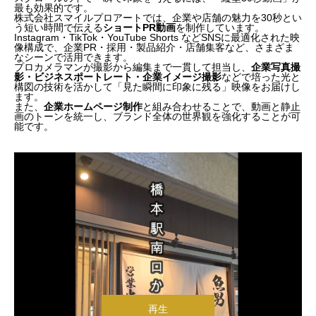
最も効果的です。
株式会社スマイルプロアートでは、企業や店舗の魅力を30秒とい
う短い時間で伝える
ショートPR動画
を制作しています。
Instagram・TikTok・YouTube Shorts などSNSに最適化された映
像構成で、企業PR・採用・製品紹介・店舗集客など、さまざま
なシーンで活用できます。
プロカメラマンが撮影から編集まで一貫して担当し、
企業写真撮
影・ビジネスポートレート・企業イメージ撮影
などで培った光と
構図の技術を活かして
「見た瞬間に印象に残る」映像をお届けし
ます。
また、
企業ホームページ制作
と組み合わせることで、動画と静止
画のトーンを統一し、ブランド全体の世界観を強化することが可
能です。
再生