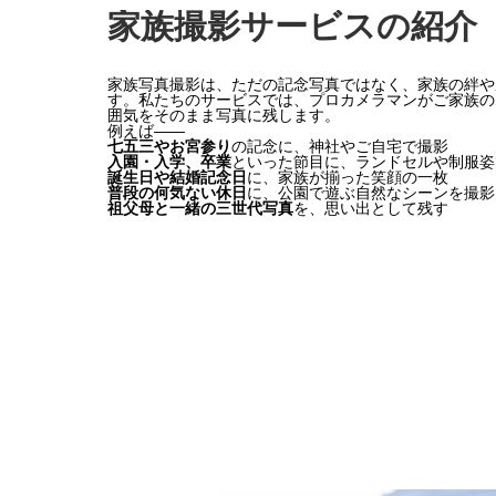
家族撮影サービスの紹介
家族写真撮影は、ただの記念写真ではなく、家族の絆や
す。私たちのサービスでは、プロカメラマンがご家族の
囲気をそのまま写真に残します。
例えば――
七五三やお宮参り
の記念に、神社やご自宅で撮影
入園・入学、卒業
といった節目に、ランドセルや制服姿
誕生日や結婚記念日
に、家族が揃った笑顔の一枚
普段の何気ない休日
に、公園で遊ぶ自然なシーンを撮影
祖父母と一緒の三世代写真
を、思い出として残す